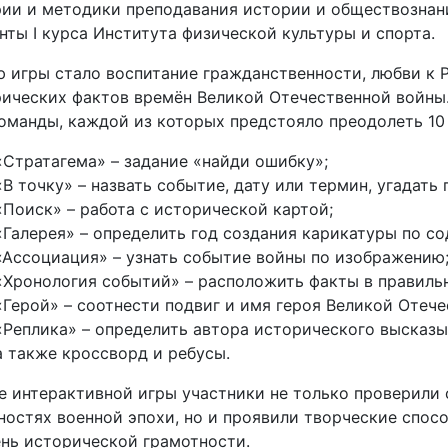
ии и методики преподавания истории и обществознани
нты I курса Института физической культуры и спорта.
 игры стало воспитание гражданственности, любви к Р
ических фактов времён Великой Отечественной войны.
оманды, каждой из которых предстояло преодолеть 10
«Стратагема» – задание «найди ошибку»;
«В точку» – назвать событие, дату или термин, угадать 
«Поиск» – работа с исторической картой;
«Галерея» – определить год создания карикатуры по с
«Ассоциация» – узнать событие войны по изображению
«Хронология событий» – расположить факты в правиль
«Герой» – соотнести подвиг и имя героя Великой Отеч
«Реплика» – определить автора исторического высказы
а также кроссворд и ребусы.
е интерактивной игры участники не только проверили 
ностях военной эпохи, но и проявили творческие спо
нь исторической грамотности.