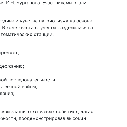
я И.Н. Бурганова. Участниками стали
одине и чувства патриотизма на основе
 В ходе квеста студенты разделились на
 тематических станций:
предмет;
одержанию;
;
ной последовательности;
ественной войны;
вания;
свои знания о ключевых событиях, датах
собности, продемонстрировав высокий