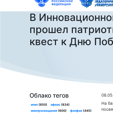
В Инновационно
прошел патриот
квест к Дню По
Облако тегов
08.05
На ба
ипип
(850)
ифкис
(834)
посвя
минпросвещения
(600)
филфак
(445)