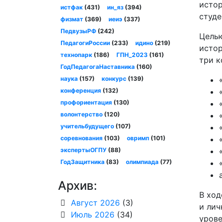
истор
истфак
(431)
ин_яз
(394)
студе
физмат
(369)
иеиэ
(337)
ПедвузыРФ
(242)
Целью
ПедагогиРоссии
(233)
идино
(219)
истор
технопарк
(186)
ГПН_2023
(161)
три к
ГодПедагогаНаставника
(160)
наука
(157)
конкурс
(139)
конференция
(132)
профориентация
(130)
волонтерство
(120)
учительбудущего
(107)
соревнования
(103)
овримп
(101)
экспертыОГПУ
(88)
ГодЗащитника
(83)
олимпиада
(77)
Архив:
В ход
Август 2026
(3)
и лич
Июль 2026
(34)
урове