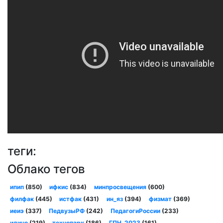
теги:
Облако тегов
ипип
(850)
ифкис
(834)
минпросвещения
(600)
филфак
(445)
истфак
(431)
ин_яз
(394)
физмат
(369)
иеиэ
(337)
ПедвузыРФ
(242)
ПедагогиРоссии
(233)
идино
(219)
технопарк
(186)
ГПН_2023
(161)