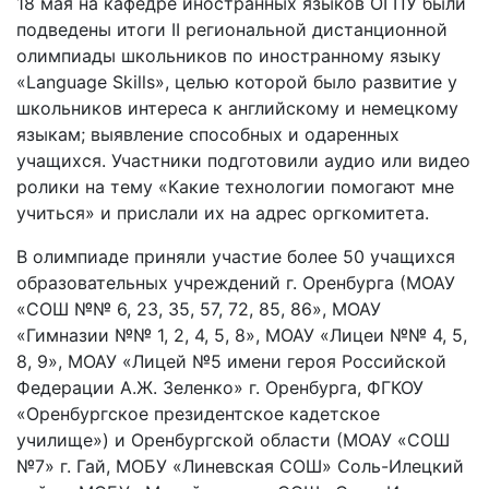
18 мая на кафедре иностранных языков ОГПУ были
подведены итоги II региональной дистанционной
олимпиады школьников по иностранному языку
«Language Skills», целью которой было развитие у
школьников интереса к английскому и немецкому
языкам; выявление способных и одаренных
учащихся. Участники подготовили аудио или видео
ролики на тему «Какие технологии помогают мне
учиться» и прислали их на адрес оргкомитета.
В олимпиаде приняли участие более 50 учащихся
образовательных учреждений г. Оренбурга (МОАУ
«СОШ №№ 6, 23, 35, 57, 72, 85, 86», МОАУ
«Гимназии №№ 1, 2, 4, 5, 8», МОАУ «Лицеи №№ 4, 5,
8, 9», МОАУ «Лицей №5 имени героя Российской
Федерации А.Ж. Зеленко» г. Оренбурга, ФГКОУ
«Оренбургское президентское кадетское
училище») и Оренбургской области (МОАУ «СОШ
№7» г. Гай, МОБУ «Линевская СОШ» Соль-Илецкий