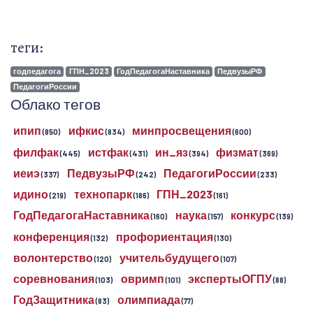
теги:
годпедагога
ГПН_2023
ГодПедагогаНаставника
ПедвузыРФ
ПедагогиРоссии
Облако тегов
ипип
ифкис
минпросвещения
(850)
(834)
(600)
филфак
истфак
ин_яз
физмат
(445)
(431)
(394)
(369)
иеиэ
ПедвузыРФ
ПедагогиРоссии
(337)
(242)
(233)
идино
технопарк
ГПН_2023
(219)
(186)
(161)
ГодПедагогаНаставника
наука
конкурс
(160)
(157)
(139)
конференция
профориентация
(132)
(130)
волонтерство
учительбудущего
(120)
(107)
соревнования
овримп
экспертыОГПУ
(103)
(101)
(88)
ГодЗащитника
олимпиада
(83)
(77)