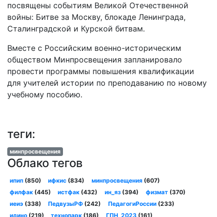
посвящены событиям Великой Отечественной
войны: Битве за Москву, блокаде Ленинграда,
Сталинградской и Курской битвам.
Вместе с Российским военно-историческим
обществом Минпросвещения запланировало
провести программы повышения квалификации
для учителей истории по преподаванию по новому
учебному пособию.
теги:
минпросвещения
Облако тегов
ипип
(850)
ифкис
(834)
минпросвещения
(607)
филфак
(445)
истфак
(432)
ин_яз
(394)
физмат
(370)
иеиэ
(338)
ПедвузыРФ
(242)
ПедагогиРоссии
(233)
идино
(219)
технопарк
(186)
ГПН_2023
(161)