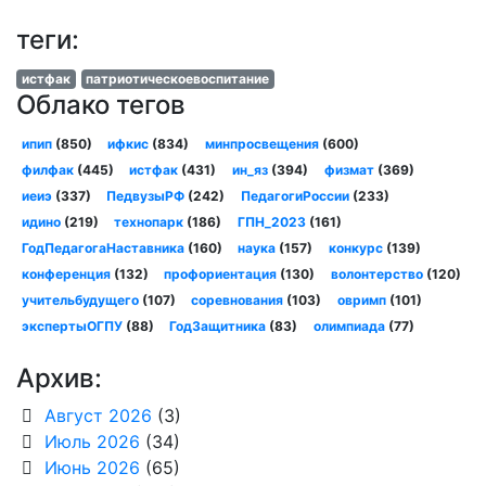
теги:
истфак
патриотическоевоспитание
Облако тегов
ипип
(850)
ифкис
(834)
минпросвещения
(600)
филфак
(445)
истфак
(431)
ин_яз
(394)
физмат
(369)
иеиэ
(337)
ПедвузыРФ
(242)
ПедагогиРоссии
(233)
идино
(219)
технопарк
(186)
ГПН_2023
(161)
ГодПедагогаНаставника
(160)
наука
(157)
конкурс
(139)
конференция
(132)
профориентация
(130)
волонтерство
(120)
учительбудущего
(107)
соревнования
(103)
овримп
(101)
экспертыОГПУ
(88)
ГодЗащитника
(83)
олимпиада
(77)
Архив:
Август 2026
(3)
Июль 2026
(34)
Июнь 2026
(65)