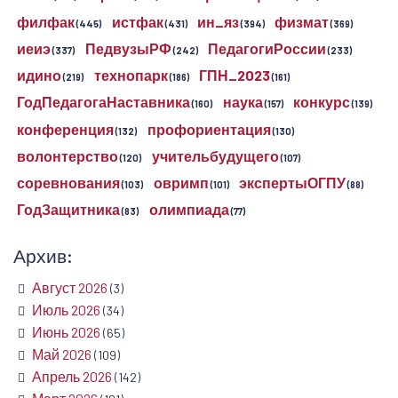
филфак
истфак
ин_яз
физмат
(445)
(431)
(394)
(369)
иеиэ
ПедвузыРФ
ПедагогиРоссии
(337)
(242)
(233)
идино
технопарк
ГПН_2023
(219)
(186)
(161)
ГодПедагогаНаставника
наука
конкурс
(160)
(157)
(139)
конференция
профориентация
(132)
(130)
волонтерство
учительбудущего
(120)
(107)
соревнования
овримп
экспертыОГПУ
(103)
(101)
(88)
ГодЗащитника
олимпиада
(83)
(77)
Архив:
Август 2026
(3)
Июль 2026
(34)
Июнь 2026
(65)
Май 2026
(109)
Апрель 2026
(142)