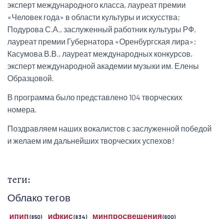
эксперт международного класса, лауреат премии
«Человек года» в области культуры и искусства;
Подурова С.А., заслуженный работник культуры РФ,
лауреат премии Губернатора «Оренбургская лира»;
Касумова В.В., лауреат международных конкурсов,
эксперт международной академии музыки им. Елены
Образцовой.
В программа было представлено 104 творческих
номера.
Поздравляем наших вокалистов с заслуженной победой
и желаем им дальнейших творческих успехов!
теги:
Облако тегов
ипип
ифкис
минпросвещения
(850)
(834)
(600)