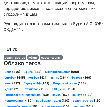
дистанциях, помогают в локации спортсменам,
передвигающимся на колясках и спортсменам-
сурдолимпийцам.
Руководит волонтерами тим-лидер Бурин А.С. (ОБ-
ФКДО-41).
теги:
волонтерство
ифкис
соревнования
Облако тегов
ипип
(850)
ифкис
(834)
минпросвещения
(600)
филфак
(445)
истфак
(431)
ин_яз
(394)
физмат
(369)
иеиэ
(337)
ПедвузыРФ
(242)
ПедагогиРоссии
(233)
идино
(219)
технопарк
(186)
ГПН_2023
(161)
ГодПедагогаНаставника
(160)
наука
(157)
конкурс
(139)
конференция
(132)
профориентация
(130)
волонтерство
(120)
учительбудущего
(107)
соревнования
(103)
овримп
(101)