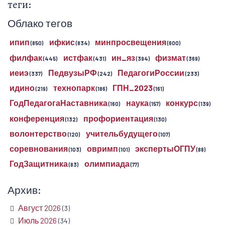
теги:
Облако тегов
ипип
ифкис
минпросвещения
(850)
(834)
(600)
филфак
истфак
ин_яз
физмат
(445)
(431)
(394)
(369)
иеиэ
ПедвузыРФ
ПедагогиРоссии
(337)
(242)
(233)
идино
технопарк
ГПН_2023
(219)
(186)
(161)
ГодПедагогаНаставника
наука
конкурс
(160)
(157)
(139)
конференция
профориентация
(132)
(130)
волонтерство
учительбудущего
(120)
(107)
соревнования
овримп
экспертыОГПУ
(103)
(101)
(88)
ГодЗащитника
олимпиада
(83)
(77)
Архив:
Август 2026
(3)
Июль 2026
(34)