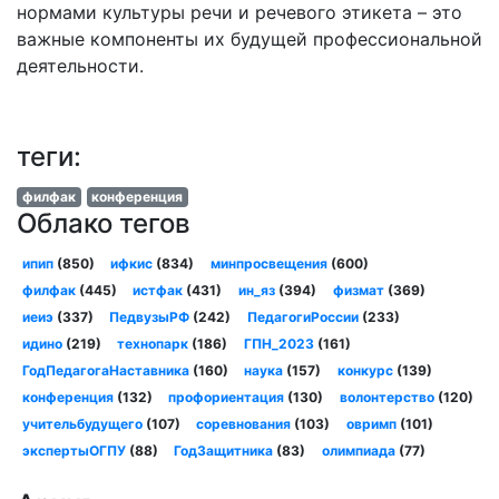
нормами культуры речи и речевого этикета – это
важные компоненты их будущей профессиональной
деятельности.
теги:
филфак
конференция
Облако тегов
ипип
(850)
ифкис
(834)
минпросвещения
(600)
филфак
(445)
истфак
(431)
ин_яз
(394)
физмат
(369)
иеиэ
(337)
ПедвузыРФ
(242)
ПедагогиРоссии
(233)
идино
(219)
технопарк
(186)
ГПН_2023
(161)
ГодПедагогаНаставника
(160)
наука
(157)
конкурс
(139)
конференция
(132)
профориентация
(130)
волонтерство
(120)
учительбудущего
(107)
соревнования
(103)
овримп
(101)
экспертыОГПУ
(88)
ГодЗащитника
(83)
олимпиада
(77)