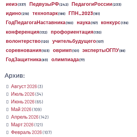
иеиэ
ПедвузыРФ
ПедагогиРоссии
(337)
(242)
(233)
идино
технопарк
ГПН_2023
(219)
(186)
(161)
ГодПедагогаНаставника
наука
конкурс
(160)
(157)
(139)
конференция
профориентация
(132)
(130)
волонтерство
учительбудущего
(120)
(107)
соревнования
овримп
экспертыОГПУ
(103)
(101)
(88)
ГодЗащитника
олимпиада
(83)
(77)
Архив:
Август 2026
(3)
Июль 2026
(34)
Июнь 2026
(65)
Май 2026
(109)
Апрель 2026
(142)
Март 2026
(121)
Февраль 2026
(107)