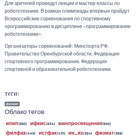
Для зрителей проведут лекции и мастер-классы по
робототехнике. В рамках олимпиады впервые пройдут
Всероссийские соревнования по спортивному
программированию в дисциплине «программирование
робототехники».
Организаторы соревнований: Минспорта РФ,
Правительство Оренбургской области, Федерация
спортивного программирования, Федерация
спортивной и образовательной робототехники.
теги:
физмат
Облако тегов
ипип
ифкис
минпросвещения
(850)
(834)
(600)
филфак
истфак
ин_яз
физмат
(445)
(431)
(394)
(369)