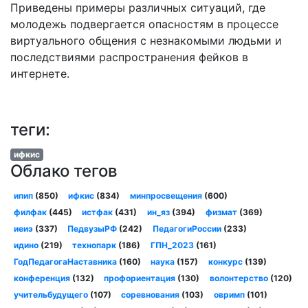
Приведены примеры различных ситуаций, где
молодежь подвергается опасностям в процессе
виртуального общения с незнакомыми людьми и
последствиями распространения фейков в
интернете.
теги:
ифкис
Облако тегов
ипип
(850)
ифкис
(834)
минпросвещения
(600)
филфак
(445)
истфак
(431)
ин_яз
(394)
физмат
(369)
иеиэ
(337)
ПедвузыРФ
(242)
ПедагогиРоссии
(233)
идино
(219)
технопарк
(186)
ГПН_2023
(161)
ГодПедагогаНаставника
(160)
наука
(157)
конкурс
(139)
конференция
(132)
профориентация
(130)
волонтерство
(120)
учительбудущего
(107)
соревнования
(103)
овримп
(101)