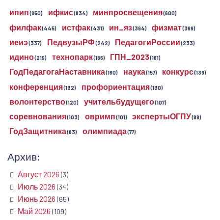
ипип
ифкис
минпросвещения
(850)
(834)
(600)
филфак
истфак
ин_яз
физмат
(445)
(431)
(394)
(369)
иеиэ
ПедвузыРФ
ПедагогиРоссии
(337)
(242)
(233)
идино
технопарк
ГПН_2023
(219)
(186)
(161)
ГодПедагогаНаставника
наука
конкурс
(160)
(157)
(139)
конференция
профориентация
(132)
(130)
волонтерство
учительбудущего
(120)
(107)
соревнования
овримп
экспертыОГПУ
(103)
(101)
(88)
ГодЗащитника
олимпиада
(83)
(77)
Архив:
Август 2026
(3)
Июль 2026
(34)
Июнь 2026
(65)
Май 2026
(109)