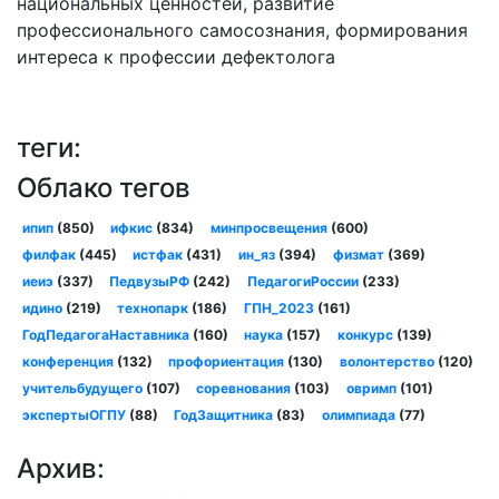
национальных ценностей, развитие
профессионального самосознания, формирования
интереса к профессии дефектолога
теги:
Облако тегов
ипип
(850)
ифкис
(834)
минпросвещения
(600)
филфак
(445)
истфак
(431)
ин_яз
(394)
физмат
(369)
иеиэ
(337)
ПедвузыРФ
(242)
ПедагогиРоссии
(233)
идино
(219)
технопарк
(186)
ГПН_2023
(161)
ГодПедагогаНаставника
(160)
наука
(157)
конкурс
(139)
конференция
(132)
профориентация
(130)
волонтерство
(120)
учительбудущего
(107)
соревнования
(103)
овримп
(101)
экспертыОГПУ
(88)
ГодЗащитника
(83)
олимпиада
(77)
Архив: