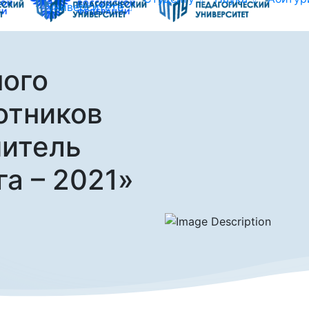
университете
ого
отников
читель
а – 2021»