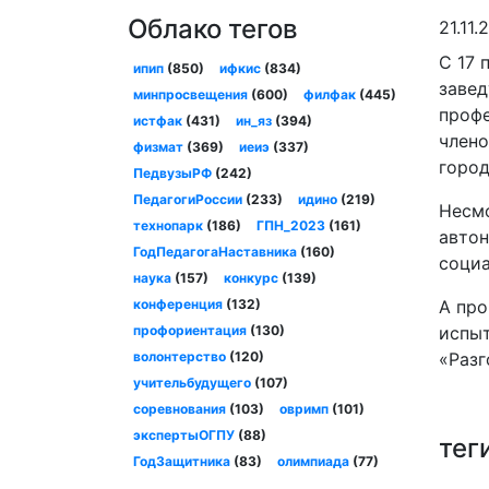
Облако тегов
21.11
С 17 
ипип
(850)
ифкис
(834)
завед
минпросвещения
(600)
филфак
(445)
профе
истфак
(431)
ин_яз
(394)
члено
физмат
(369)
иеиэ
(337)
город
ПедвузыРФ
(242)
ПедагогиРоссии
(233)
идино
(219)
Несмо
технопарк
(186)
ГПН_2023
(161)
автон
ГодПедагогаНаставника
(160)
соци
наука
(157)
конкурс
(139)
конференция
(132)
А про
профориентация
(130)
испыт
волонтерство
(120)
«Разг
учительбудущего
(107)
соревнования
(103)
овримп
(101)
экспертыОГПУ
(88)
тег
ГодЗащитника
(83)
олимпиада
(77)