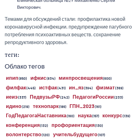
клиническая больница №2» Михайленко Сергей
Викторович.
Темами для обсуждений стали: профилактика новой
коронавирусной инфекции, предупреждение пагубного
потребления психоактивных веществ, сохранение
репродуктивного здоровья.
теги:
Облако тегов
ипип
ифкис
минпросвещения
(850)
(834)
(600)
филфак
истфак
ин_яз
физмат
(445)
(431)
(394)
(369)
иеиэ
ПедвузыРФ
ПедагогиРоссии
(337)
(242)
(233)
идино
технопарк
ГПН_2023
(219)
(186)
(161)
ГодПедагогаНаставника
наука
конкурс
(160)
(157)
(139)
конференция
профориентация
(132)
(130)
волонтерство
учительбудущего
(120)
(107)