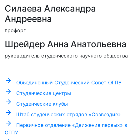
Силаева Александра
Андреевна
профорг
Шрейдер Анна Анатольевна
руководитель студенческого научного общества
arrow_forward
Объединенный Студенческий Совет ОГПУ
arrow_forward
Студенческие центры
arrow_forward
Студенческие клубы
arrow_forward
Штаб студенческих отрядов «Созвездие»
arrow_forward
Первичное отделение «Движение первых» в
ОГПУ