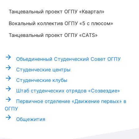
Танцевальный проект ОГПУ «Квартал»
Вокальный коллектив ОГПУ «5 с плюсом»
Танцевальный проект ОГПУ «CATS»
arrow_forward
Объединенный Студенческий Совет ОГПУ
arrow_forward
Студенческие центры
arrow_forward
Студенческие клубы
arrow_forward
Штаб студенческих отрядов «Созвездие»
arrow_forward
Первичное отделение «Движение первых» в
ОГПУ
arrow_forward
Общежития