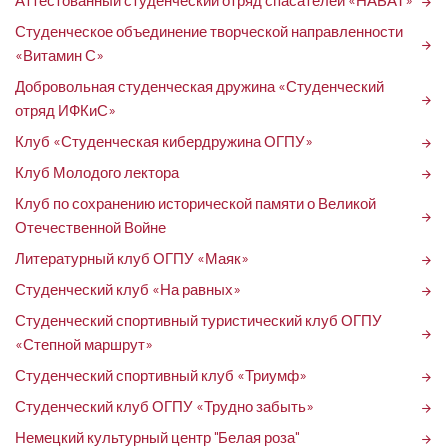
Аттестованный студенческий отряд спасателей «НАБАТ»
arrow_forward
Студенческое объединение творческой направленности
arrow_forward
«Витамин С»
Добровольная студенческая дружина «Студенческий
arrow_forward
отряд ИФКиС»
Клуб «Студенческая кибердружина ОГПУ»
arrow_forward
Клуб Молодого лектора
arrow_forward
Клуб по сохранению исторической памяти о Великой
arrow_forward
Отечественной Войне
Литературный клуб ОГПУ «Маяк»
arrow_forward
Студенческий клуб «На равных»
arrow_forward
Студенческий спортивный туристический клуб ОГПУ
arrow_forward
«Степной маршрут»
Студенческий спортивный клуб «Триумф»
arrow_forward
Студенческий клуб ОГПУ «Трудно забыть»
arrow_forward
Немецкий культурный центр "Белая роза"
arrow_forward