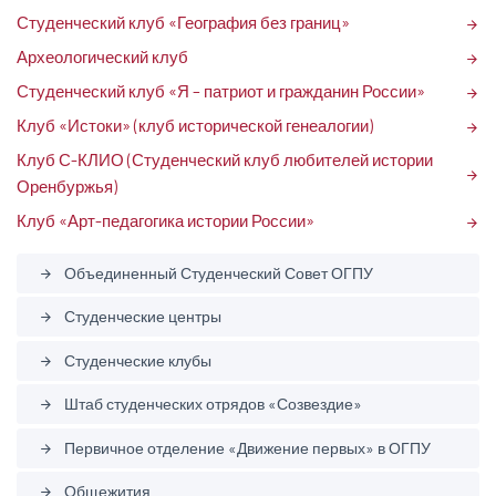
Студенческий клуб «География без границ»
arrow_forward
Археологический клуб
arrow_forward
Студенческий клуб «Я – патриот и гражданин России»
arrow_forward
Клуб «Истоки» (клуб исторической генеалогии)
arrow_forward
Клуб С-КЛИО (Студенческий клуб любителей истории
arrow_forward
Оренбуржья)
Клуб «Арт-педагогика истории России»
arrow_forward
Объединенный Студенческий Совет ОГПУ
arrow_forward
Студенческие центры
arrow_forward
Студенческие клубы
arrow_forward
Штаб студенческих отрядов «Созвездие»
arrow_forward
Первичное отделение «Движение первых» в ОГПУ
arrow_forward
Общежития
arrow_forward