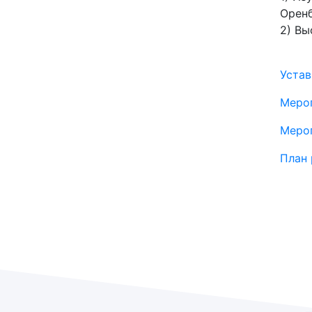
Оренб
2) Вы
Устав
Мероп
Мероп
План 