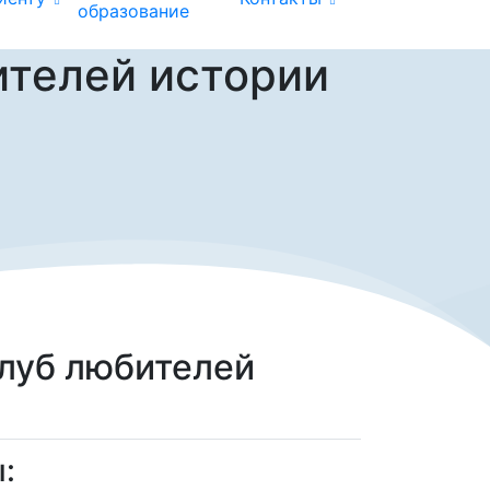
образование
ителей истории
луб любителей
: