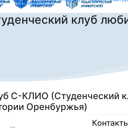
университете
уденческий клуб люб
уб С-КЛИО (Студенческий к
тории Оренбуржья)
Контакты