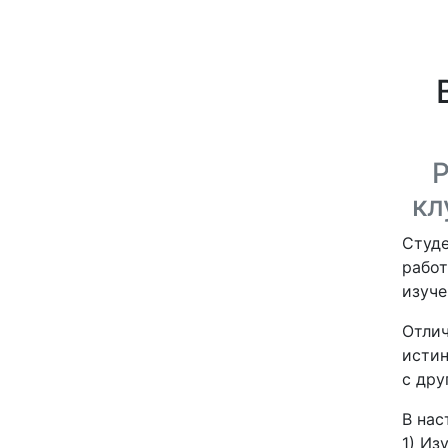
кл
Студе
работ
изуче
Отлич
истин
с дру
В нас
1) Из