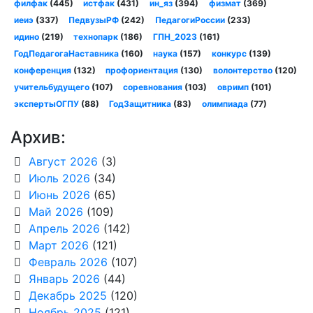
филфак
(445)
истфак
(431)
ин_яз
(394)
физмат
(369)
иеиэ
(337)
ПедвузыРФ
(242)
ПедагогиРоссии
(233)
идино
(219)
технопарк
(186)
ГПН_2023
(161)
ГодПедагогаНаставника
(160)
наука
(157)
конкурс
(139)
конференция
(132)
профориентация
(130)
волонтерство
(120)
учительбудущего
(107)
соревнования
(103)
овримп
(101)
экспертыОГПУ
(88)
ГодЗащитника
(83)
олимпиада
(77)
Архив:
Август 2026
(3)
Июль 2026
(34)
Июнь 2026
(65)
Май 2026
(109)
Апрель 2026
(142)
Март 2026
(121)
Февраль 2026
(107)
Январь 2026
(44)
Декабрь 2025
(120)
Ноябрь 2025
(121)