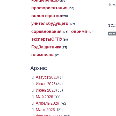
(132)
Тем
профориентация
(130)
волонтерство
(120)
учительбудущего
тег
(107)
соревнования
овримп
(103)
(101)
наук
экспертыОГПУ
(88)
ГодЗащитника
(83)
олимпиада
(77)
Архив:
Август 2026
(3)
Июль 2026
(34)
Июнь 2026
(65)
Май 2026
(109)
Апрель 2026
(142)
Март 2026
(121)
Февраль 2026