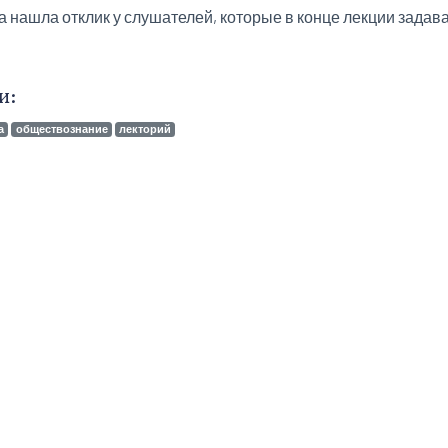
а нашла отклик у слушателей, которые в конце лекции задав
и:
а
обществознание
лекторий