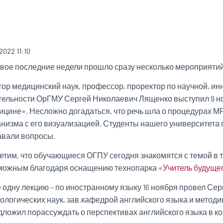
.2022 11:10
двое последние недели прошло сразу несколько мероприяти
тор медицинский наук, профессор, проректор по научной, 
тельности ОрГМУ Сергей Николаевич Лященко выступил 9 но
ицине». Несложно догадаться, что речь шла о процедурах МР
анизма с его визуализацией. Студенты нашего университета
авали вопросы.
етим, что обучающиеся ОГПУ сегодня знакомятся с темой в то
можным благодаря оснащению технопарка
«Учитель будуще
 одну лекцию – по иностранному языку 16 ноября провел Се
ологических наук, зав.кафедрой английского языка и методи
дложил порассуждать о перспективах английского языка в ко