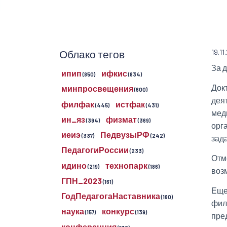
Облако тегов
19.11
За 
ипип
ифкис
(850)
(834)
Док
минпросвещения
(600)
дея
филфак
истфак
(445)
(431)
мед
ин_яз
физмат
(394)
(369)
орг
иеиэ
ПедвузыРФ
(337)
(242)
зад
ПедагогиРоссии
(233)
Отм
идино
технопарк
(219)
(186)
воз
ГПН_2023
(161)
Еще
ГодПедагогаНаставника
(160)
фил
наука
конкурс
(157)
(139)
пре
конференция