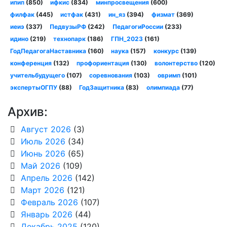
ипип
(850)
ифкис
(834)
минпросвещения
(600)
филфак
(445)
истфак
(431)
ин_яз
(394)
физмат
(369)
иеиэ
(337)
ПедвузыРФ
(242)
ПедагогиРоссии
(233)
идино
(219)
технопарк
(186)
ГПН_2023
(161)
ГодПедагогаНаставника
(160)
наука
(157)
конкурс
(139)
конференция
(132)
профориентация
(130)
волонтерство
(120)
учительбудущего
(107)
соревнования
(103)
овримп
(101)
экспертыОГПУ
(88)
ГодЗащитника
(83)
олимпиада
(77)
Архив:
Август 2026
(3)
Июль 2026
(34)
Июнь 2026
(65)
Май 2026
(109)
Апрель 2026
(142)
Март 2026
(121)
Февраль 2026
(107)
Январь 2026
(44)
Декабрь 2025
(120)