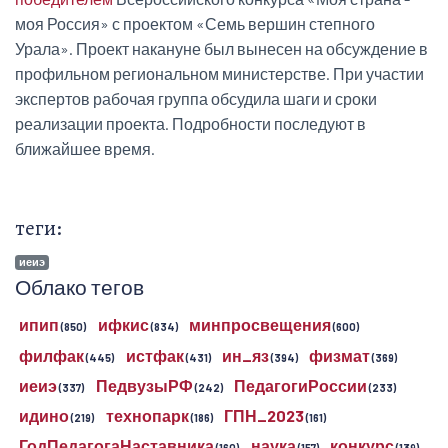
моя Россия» с проектом «Семь вершин степного
Урала». Проект накануне был вынесен на обсуждение в
профильном региональном министерстве. При участии
экспертов рабочая группа обсудила шаги и сроки
реализации проекта. Подробности последуют в
ближайшее время.
теги:
иеиэ
Облако тегов
ипип
ифкис
минпросвещения
(850)
(834)
(600)
филфак
истфак
ин_яз
физмат
(445)
(431)
(394)
(369)
иеиэ
ПедвузыРФ
ПедагогиРоссии
(337)
(242)
(233)
идино
технопарк
ГПН_2023
(219)
(186)
(161)
ГодПедагогаНаставника
наука
конкурс