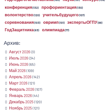
(160)
(157)
(139)
конференция
профориентация
(132)
(130)
волонтерство
учительбудущего
(120)
(107)
соревнования
овримп
экспертыОГПУ
(103)
(101)
(88)
ГодЗащитника
олимпиада
(83)
(77)
Архив:
Август 2026
(3)
Июль 2026
(34)
Июнь 2026
(65)
Май 2026
(109)
Апрель 2026
(142)
Март 2026
(121)
Февраль 2026
(107)
Январь 2026
(44)
Декабрь 2025
(120)
Ноябрь 2025
(121)