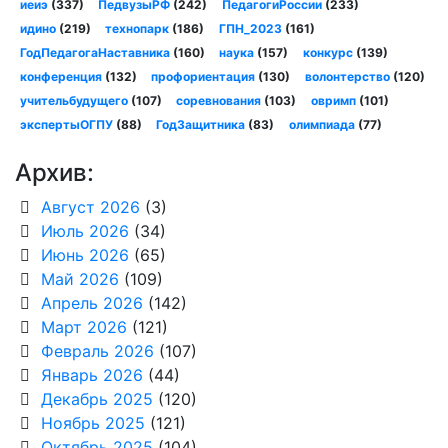
иеиэ
(337)
ПедвузыРФ
(242)
ПедагогиРоссии
(233)
идино
(219)
технопарк
(186)
ГПН_2023
(161)
ГодПедагогаНаставника
(160)
наука
(157)
конкурс
(139)
конференция
(132)
профориентация
(130)
волонтерство
(120)
учительбудущего
(107)
соревнования
(103)
овримп
(101)
экспертыОГПУ
(88)
ГодЗащитника
(83)
олимпиада
(77)
Архив:
Август 2026
(3)
Июль 2026
(34)
Июнь 2026
(65)
Май 2026
(109)
Апрель 2026
(142)
Март 2026
(121)
Февраль 2026
(107)
Январь 2026
(44)
Декабрь 2025
(120)
Ноябрь 2025
(121)
Октябрь 2025
(104)