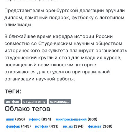
Представителям оренбургской делегации вручили
диплом, памятный подарок, футболку с логотипом
олимпиады.
В ближайшее время кафедра истории России
совместно со Студенческим научным обществом
исторического факультета планирует организовать
студенческий круглый стол для младших курсов,
посвященный возможностям, которые
открываются для студентов при правильной
организации научной работы.
теги:
истфак
студентогпу
олимпиада
Облако тегов
ипип
(850)
ифкис
(834)
минпросвещения
(600)
филфак
(445)
истфак
(431)
ин_яз
(394)
физмат
(369)