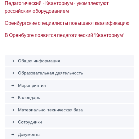
Педагогический «Кванториум» укомплектуют
российским оборудованием
Оренбургские специалисты повышают квалификацию
В Оренбурге появится педагогический "Кванториум"
Общая информация
arrow_forward
Образовательная деятельность
arrow_forward
Мероприятия
arrow_forward
Календарь
arrow_forward
Материально-техническая база
arrow_forward
Сотрудники
arrow_forward
Документы
arrow_forward